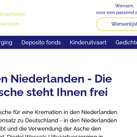
Wensen,
voor een passend a
inschoten
Veendam
Wensenlijs
rging
Deposito fonds
Kinderuitvaart
Gedicht
n Niederlanden - Die
che steht Ihnen frei
che für eine Kremation in den Niederlanden.
gensatz zu Deutschland - in den Niederlanden
ibt und die Verwendung der Asche den
ht. Diedel Wessels Uitvaartverzorging in