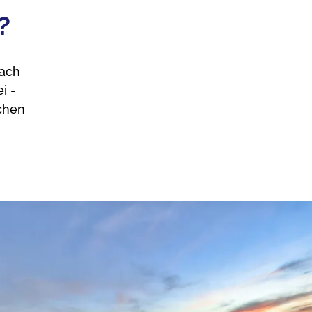
?
Nach
i -
chen