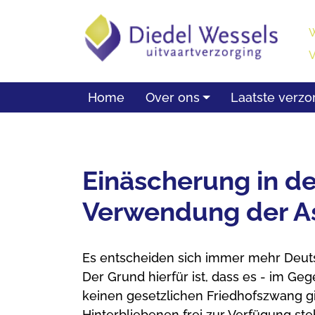
overslaan
W
Home
Over ons
Laatste verzo
Einäscherung in de
Verwendung der As
Es entscheiden sich immer mehr Deuts
Der Grund hierfür ist, dass es - im Ge
keinen gesetzlichen Friedhofszwang g
Hinterbliebenen frei zur Verfügung ste